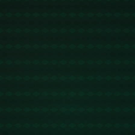
塔图姆霍福德合砍51分，凯
尔特人客场117-103擒灰熊
延续连胜.
科爾表示火箭擅長通過失誤
和籃板爭取攻防回合 但波傑
今天掌控了比賽節奏.
PRODUCT
产品中心