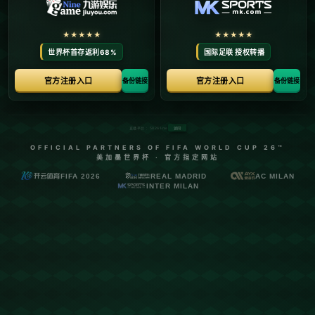
求新的內線外援.
发布时间：2026-05-10
前言：**遼寧男籃**一直以來在CBA中擁有穩定的內線優
勢，然而，隨著球員年齡的增長，“老齡化”問題正逐漸侵蝕
這一優勢。為了維持競爭力，遼寧正積極尋求新的**內線外
援**，以確保未來賽季的戰績不受影響。