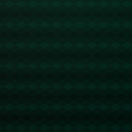
全能表现。**10投5中**显示了他的高效投篮，同时**15分**的得分
板还是防守篮板上，他都能为球队提供强有力的支持。
次抢断**，展示了他在组织进攻、防守和破坏对方传球方面的全能表现。这
比赛风格。例如，在比赛初期，他多次利用自己身高和臂展优势，在篮下
为球队不断得分。