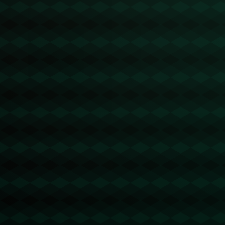
基在这场比赛中的精彩表现及其对球队的影响。
### 菲利波夫斯基的全面技能
在这场对阵华盛顿奇才的比赛中，菲利波夫斯基展现了他出色的
篮板**更是体现了他在抢板方面的优势，无论是在进攻篮
此外，菲利波夫斯基的**4次助攻**以及**2次盖帽2
面为球队做出贡献。
### 案例分析：对阵奇才队的表现解析
通过对这场比赛的分析，我们可以深入了解菲利波夫斯基的
时，在进攻时，他灵活运用自己灵活的脚步和精准的投篮，