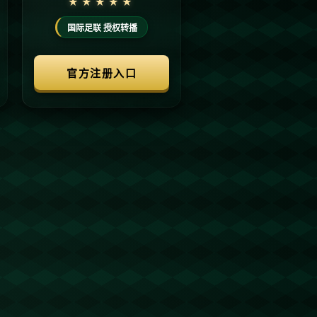
强.
手参与其中。随着比赛的进程，**丁俊晖**止步32强的消