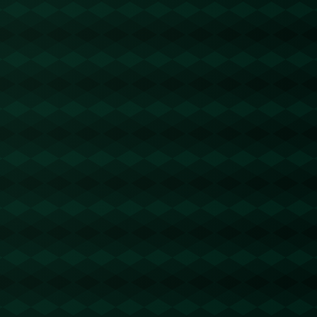
师级选手早已为国人熟知。而新生代选手如吕昊天，正以令人