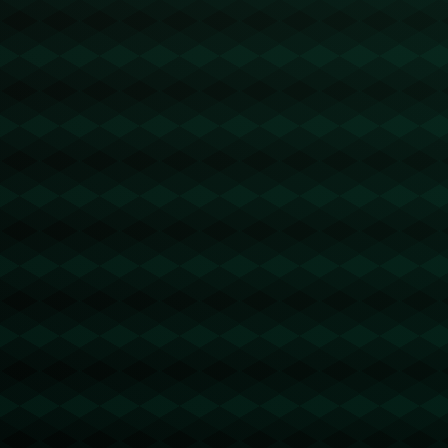
瞩目的表现崭露头角。
丁俊晖作为中国斯诺克的代表性人物，他在本次苏格兰公开
止步于此。尽管未能进入更深的轮次，但他对整个赛季的贡
与此同时，**年轻选手吕昊天**在本次比赛中大放异彩。
着中国斯诺克界新生代力量的崛起。我们有理由相信，他的
**分析案例**：在对阵强敌的比赛中，吕昊天充分展示
入被动。在随后的几局中，吕昊天继续保持稳定发挥，最终
此次苏格兰公开赛，不仅让人们看到了斯诺克比赛本身的魅
体现在比赛的激烈对抗中，更体现在每一个选手为自己国家