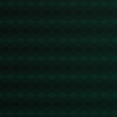
**前言**：近年来，斯诺克在中国的受欢迎程度日益提