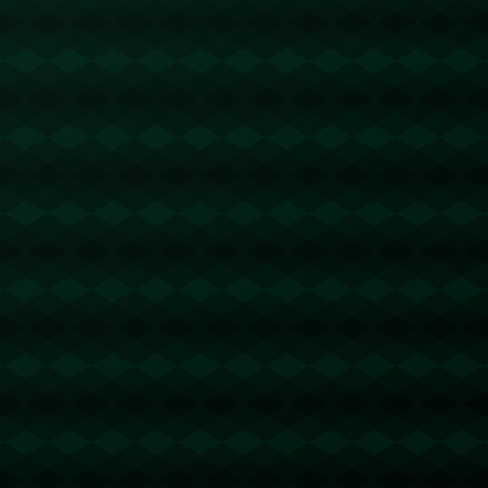
他展示了其一贯的高超技艺，但在32强的对阵中，遗憾落败
桂冠，为中国斯诺克的知名度提升作出了巨大贡献。
吕昊天的晋级，不仅是他个人职业生涯的一个里程碑，更象征
对复杂的球形，他选择了富有策略性的防守打法，使得对手陷
早期也以灵活多变的战术给人留下深刻印象。
中**，我们看到了斯诺克精神的传承与发展。这种精神不仅