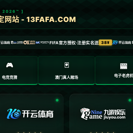
关于我们
产品中心>
新闻动态>