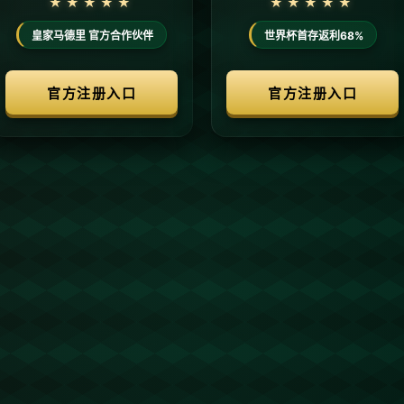
：苏超，土超、英超上演强强对话；荷甲意甲老牌
发布时间：2026-05-10
来精彩纷呈的比赛盛宴，包括苏超、土超、英超、荷甲和意甲等联赛的多场
激烈的赛场上脱颖而出。