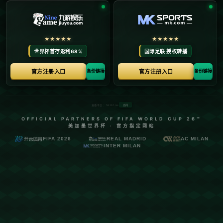
发布时间：2026-05-10
**前上海上港冠军主帅佩雷拉有望执教埃弗顿：再书绿茵奇
迹？**
在欧洲足坛，埃弗顿一直是一支令人瞩目的球队。作为英超
老牌劲旅，他们虽未跻身豪门之列，但始终扮演着不容小觑
的角色。而如今，一个充满潜力的传闻正在流传：曾率领上
海上港夺得**中超冠军**的葡萄牙名帅维托尔·佩雷拉，有
望接任埃弗顿主帅一职。这一消息无疑令球迷们对“佩雷拉
效应”充满期待，同时也让我们有机会回顾他的过往辉煌，
展望他的英超之旅。
### **佩雷拉：从中超到英超的潜在跨越**
维托尔·佩雷拉，这位低调务实的葡萄牙教头，用实力与智
慧在世界足坛闯出了自己的一片天地。他在2018年接手上海