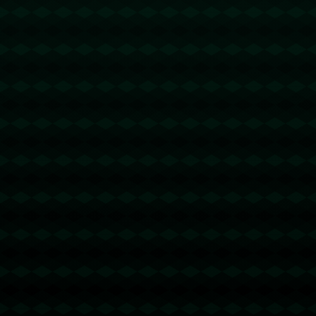
以令人满意，**战术缺乏亮点、团队缺乏凝聚力**等问题显
而易见。如果佩雷拉接手，他在中超和欧洲主流联赛积累的
丰富经验，或将为球队注入急需的新鲜血液。
以2018年的上海上港为例，佩雷拉成功改造了一支拥有豪华
进攻线却缺乏整体性的球队。他不仅重建中后场防守体系，
还让进攻端更具威胁和效率。而对于埃弗顿的阵容来说，类
似的升级或许也是迫在眉睫。
### **佩雷拉的成功案例：战胜恒大夺冠**
谈到佩雷拉的背景，不得不提他在上海上港的辉煌一役。
2018赛季，中超赛场的重头戏是上海上港对阵广州恒大。这
场决定冠军归属的比赛中，佩雷拉为球队制定了**高效防守
反击战术**，抓住恒大的防线漏洞，最终2-1击败对手，拿
下球队史无前例的中超冠军。他精准的临场指挥和果敢的用
人，如今已被无数球迷津津乐道。