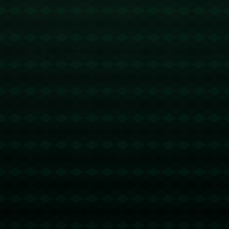
两翼提供了源源不断的进攻支持。在比赛大部分时间里，布
雷斯特几乎没有任何有效的反击机会，正是由于**巴黎中场
的强势压迫**。
防守方面也不能忽视。在两回合比赛中，巴黎不仅实现了零
封，而且在后防线上展现出了极高的**协作性和默契**。队
长马尔基尼奥斯以及新援门将多纳鲁马的出色表现都为球队
的胜利奠定了坚实的基础。**他们如同一道坚固的防线**，
让布雷斯特的进攻一次次无功而返。
在这场比赛的胜利背后，球队主教练波切蒂诺功不可没。他
不仅在战术安排上显示出极高的洞察力，对球员的心理调节
和临场应变能力也堪称一流。面对不同的球员受伤和停赛情
况，他灵活调整了阵容配置，确保每一个出场球员都能发挥
出最佳状态。