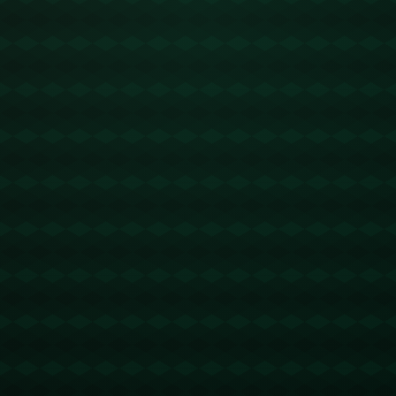
首先，**巴黎圣日耳曼的进攻线无懈可击**。面对布雷斯
特，巴黎的攻击群全面开花。在首回合，他们以3-0奠定先
机，而次回合更是火力全开，打出7-0的高比分。姆巴佩和
内马尔这对锋线搭档成为了布雷斯特防线的噩梦。**姆巴佩
敏捷的跑位**和**内马尔精准的传球**使得对方防线岌岌可
危，同样也让他们再一次证明自己是当今足坛不可忽视的力
量。
另一个关键因素是**巴黎中场的掌控能力**。在比赛中，维
拉蒂和帕雷德斯无论在抢断还是控球方面都展现出顶级的水
平。他们的稳定表现不仅保障了巴黎的防守反击体系，更为