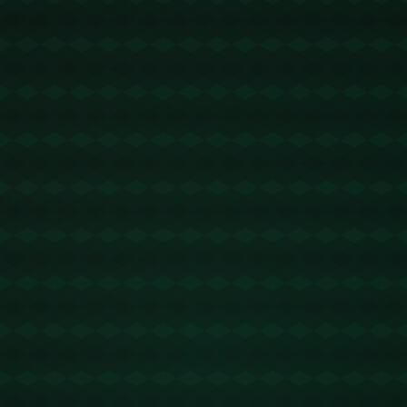
队。恩波利起初是一支地区性的业余球队，直到80年代才逐
步跻身意大利足球的职业联赛。
在1986-1987赛季，恩波利首次升入意甲联赛，尽管他们的
顶级联赛之旅短暂，却成为球队历史上的重要里程碑。这支
球队在意甲与意乙之间起起伏伏，但始终展现出了不屈不挠
的精神。尤其是在21世纪，恩波利成为培养年轻球员和坚持
技术足球理念的代名词。