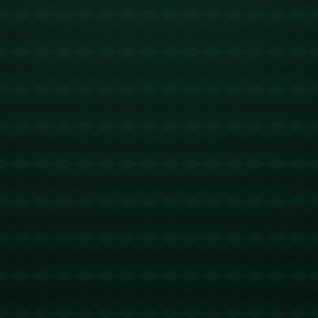
---
### **球队风格与亮点**
恩波利足球俱乐部虽名气不显，但球队的技战术风格却很有
特点。相比于那些追求高强度身体对抗的球队，*恩波利更
强调传控和灵活性*。这一风格帮助他们在2017-2018赛季赢
得意乙冠军，并成功重返意甲联赛。
此外，恩波利长期以来以**青训体系卓越**而闻名。例如，
意大利国家队名将*乔瓦尼·迪洛伦佐*就出自恩波利的青训
营。俱乐部不仅为意大利足球输送了大量优秀球员，同时也
帮助自己在竞争激烈的意大利联赛中立足。凭借对年轻球员
的重视和培养，恩波利已被誉为“意大利的青年军基地”。