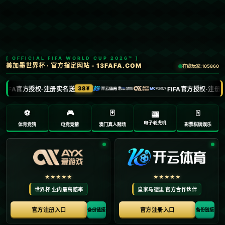
恩波利足球俱樂部介紹.