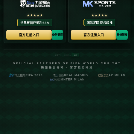
旅》.
发布时间：2026-05-10
**《意甲焦点战：罗马 VS 蒙扎，红狼欲擒弱旅》**
在新一轮的意大利足球甲级联赛（意甲）中，罗马将在主场
与蒙扎展开对决。这场比赛备受瞩目，双方在本赛季的表现
都各有亮点。对于志在夺冠的**罗马队**而言，此役意义非
凡，他们希望在蒙扎身上取得重要胜利，以继续巩固自己的
**积分榜位置**。
*罗马队*本赛季在穆里尼奥的执教下展现出了强劲的实力。
球队的攻击线尤为犀利，中场的调度能力和防线的稳定性都
为他们的胜利奠定了基础。尤其是球队的核心球员，像是意
大利国脚洛伦佐·佩莱格里尼和曾效力于英超的塔米·亚伯拉
罕，他们在场上的表现都极具看点。**本轮对阵蒙扎，将是