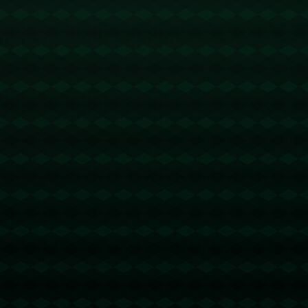
为他们增添了一定的心理优势。**这一系列的胜利记录，不
仅提供了充足的信心，也使得他们在心理上具备了压倒性的
优势**。然而，胜利并不意味着掉以轻心。任何对手都有可
能在放松警惕时造就冷门，因此穆帅在赛前必定会提醒球队
继续保持专注。
从近年来的比赛看，一场比赛的决定性时刻往往由细节决
定。*例如，上赛季罗马在对阵中游球队萨索洛时，由于忽
视了对方反击中的快速转换，结果付出了丢分的代价*。因
此，在迎战蒙扎时，罗马需要防范对方相似的反击策略。
总体而言，这场比赛不仅是积分榜上的一场较量，也是罗马
在争冠之路上的重要一战。通过分析双方的优势和劣势，可
以看出红狼有望用胜利证明自己的强悍。而对于蒙扎，如何
在困境中奋起，挑战强敌，将成为他们本赛季的重要课题之
一。