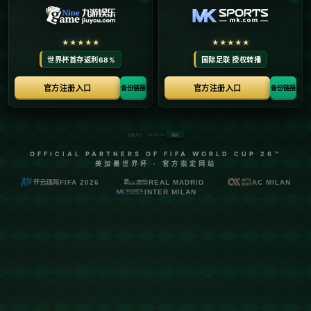
本泽马在沙特很不开心.
发布时间：2026-05-10
**本泽马在沙特的不满：收入并非一切**
转会市场上，许多人常常只关注足球明星的高额薪资。然
而，不少球员在豪华的合同背后，面临着鲜为人知的挑战。
本泽马在沙特的境遇正是一个鲜活的例子。**尽管收入大幅
提升**，但他对目前的职业环境抱怨连连，激起了外界的广
泛关注。
**背景与现状：揭开不满的面纱**