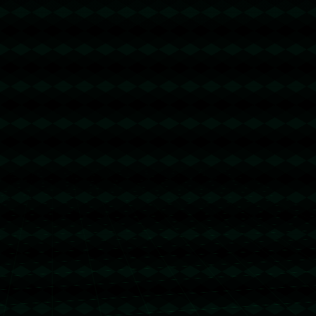
巴和皮尔洛在结束欧洲职业生涯后曾选择去美国大联盟发
展。尽管收入相对较少，但他们对于职业环境给予了高度评
价。这种对比表明，职业体验的满意度和个人目标实现往往
不能仅仅通过薪酬来衡量。
在这些案例的启示下，我们注意到职业足坛中，还存在着诸
多影响球员职业幸福感的因素，如球队氛围、社区文化以及
生活方式等。因此，本泽马在沙特的不满也许是多个因素共
同作用的结果，而非单一的收入问题。
**结语**
本泽马在沙特的现状提醒我们，在足球这一全球化的舞台
上，每个职业选择背后都有其复杂的背景。**尽管收入可以
带来一时的物质满足，但未必能替代职业成就和个人幸福感
**。对于足球运动员而言，理想的职业环境远比高收入来得