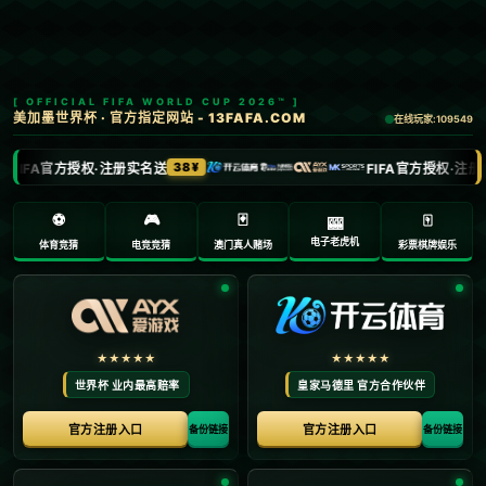
嫌这嫌那，很不职业！尽管收入大幅提升，但