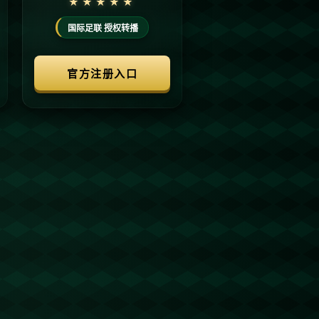
调整.
城76人的老板在近期公开表示“未来几周对我们非常重要，
战？如何在竞争环境中继续保持优势？