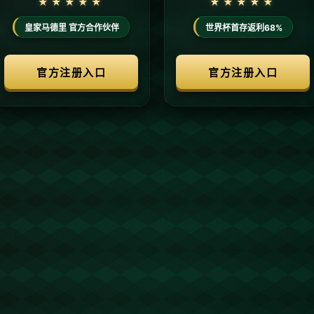
人老板：未来几周对我们非常重要 我们会根据情况做出
发布时间：2026-05-10
调整**
个因素的综合作用。在这一过程中，球队领导层的战略眼光尤为关键。当费
种对团队深思熟虑之后的信心表达。那么，76人将如何面对即将到来的挑