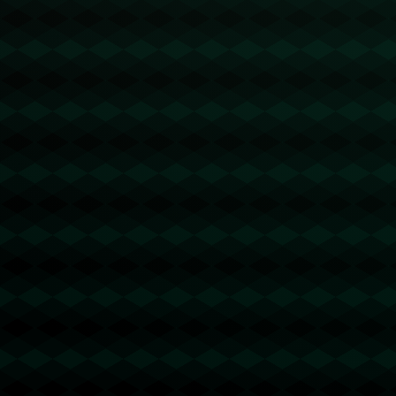
在目前的赛季中，费城76人表现出色，然而，其长远发展
机遇并存的时期。球队管理层需要认真分析当前的阵容配置
**动态调整，以变应变**
对于任何一支顶级球队来说，*阵容的动态调整*是确保赛季
题，如何在短期内调整战术、填补空缺，将测试管理层和教
**市场动向，精准把握**
**NBA的市场如同国际金融市场一样充满变数**。交易
的实际需求，合理评估市场上可供选择的球员和合同。这样
**团队文化，内外兼修**