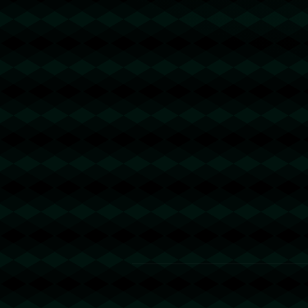
在强调个体表现的同时，团队文化依旧是不容忽视的重要因
秀球员、提高整体战斗力的根本**。通过举办团队活动、
**案例分析：勇士队的“死亡五小”**
在过去的NBA历史中，金州勇士队曾以“死亡五小”阵容闻
这种灵活多变的轮换策略，或许也能在本季脱颖而出。
综上所述，未来几周无疑是76人策略调整和资源配置的关
发起强有力的冲击。
上一篇：曼城争冠很难了！英媒：罗德里的右膝前十字韧带受
下一篇： 曼聯與丹麥足協溝通比賽時間 霍伊倫德：我無法決