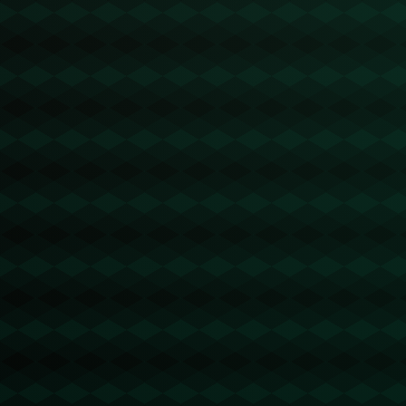
**明确目标，加速前进**