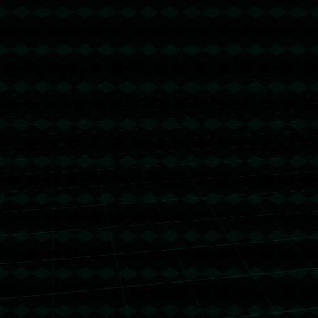
**总结与展望**
这段时期的交锋成绩凸显了阿森纳的崛起和切尔西所面临的
挑战。在未来的比赛中，两队将继续展开激烈对抗，而阿森
纳需要保持现有优势，切尔西则需寻找新的突破口。这种竞
争不仅推动了两队的进步，也为广大球迷带来了无数精彩的
瞬间。通过分析这些比赛，我们不难发现，足球的魅力就在
于未知与变化。这也正是球迷们始终为之倾倒的原因。
上一篇：字母哥最近3次单场0罚球的比赛，都是对阵热火.
下一篇： 亚足联盯上泰山！亚冠赛场第3次违规，球迷标语.
Copyright 2024
【优直播】nba在线观看免费观看_低調看|英