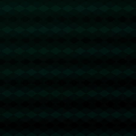
萨诺直言不讳地表示对C罗的不满时，这无疑引发了广泛讨
中，仍然存在着彼此之间的真实意见。
表态，犹如一石激起千层浪，引发了关于**“体育偶像是否