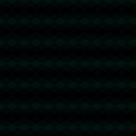
深度剖析这种事件，我们不妨联系到其他知名球员之间的相
实上，竞技体育的魅力不仅在于球员之间的竞争，更在于其
和态度。而这样的故事也给体育文化注入了更多的深度和思
从SEO的角度来看，这篇文章的关键词是**“尊重”**、*
丰富的阅读体验。通过分析这场争论背后的深意，我们不仅
在体育界，尤其是足球这样的全球运动中，卡萨诺与C罗的
中，真实与尊重是永恒的课题。
上一篇：恰爾汗奧盧加盟國米 簽約三年.