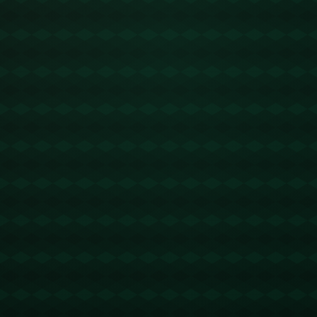
精准。*尤其是在比赛最后关头，约基奇顶住巨大压力，稳
稳罚中制胜球，成为全场最耀眼的明星。
然而，另一位备受关注的球员**拉塞尔·威斯布鲁克**却经
历了截然不同的一个晚上。他的表现令人失望，多次关键时
刻的失误直接葬送了湖人的胜利希望。他在比赛中仅得到可
怜的几分，并且在关键时刻送出了致命的失误。**威少的状
态波动**不仅让球迷失望，也让球队在积分榜上的位置岌岌
可危，这也成为了媒体口诛笔伐的焦点。