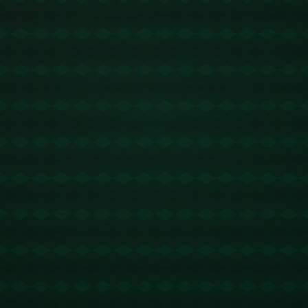
在這場比賽中，多特蒙德的主教練戰術安排十分謹慎。開場
階段，球隊穩扎穩打，進攻與防守之間找到了完美的平衡
點。上半場，雙方在中場展開激烈博弈，因戈爾施塔特試圖
打破多特蒙德的防線，但始終無法取得實質性突破。**多特
蒙德的防守陣型緊密，讓對方只能頻頻於後場附近徘徊**。
下半場開始後，多特蒙德開始加強進攻力度，但遲遲未能打
破場上僵局。這時，小阿扎爾的出場打破了這種平衡。作為
**替補隊員的小阿扎爾，擁有優異的速度和靈活性，他的上
場為整個球隊注入了新的活力**。僅僅10分鐘後，小阿扎爾
便打入一球。這是一個典型的快速反擊，由隊友在中場搶斷
取得球權後，阿扎爾利用速度突破了因戈爾施塔特的防線，