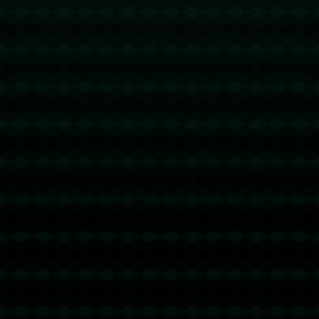
近年来，意甲联赛的争议判罚事件屡屡成为媒体焦点。例
如，在2022年AC米兰对阵斯佩齐亚的比赛中，因为裁判漏
判关键罚球，导致米兰本该到手的3分变成1分。同样，国际
米兰也在多个赛季中遭遇过类似情况——无论是VAR不清
晰的干预，还是裁判疑似人情判决，都往往让比赛结果充满
戏剧性。
因此可以看出，国际米兰本场比赛的失利不仅仅是单一争
议，而是整个意甲判罚体系可能存在一定漏洞的缩影。这更
让球迷对于联赛本身的公平性提出质疑。