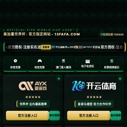
意甲第17輪蒙紮2-2國際米蘭 國米補時階段遭