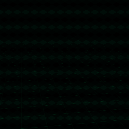
### **总结**
整场比赛虽然以平局收尾，但给双方都带来了不同的收获和
遗憾。蒙扎展现出了不可忽视的竞争力，而国际米兰则因为
末段表现和争议判罚失去了本该到手的胜利。比赛的焦点虽
然聚焦在最后阶段的判罚，但从长远看，蓝黑军团若要争夺
意甲桂冠，还需正视并解决球队防守端的问题。至于裁判判
罚的公平性，则可能需要意甲官方进行更加细致的复盘与改
进。