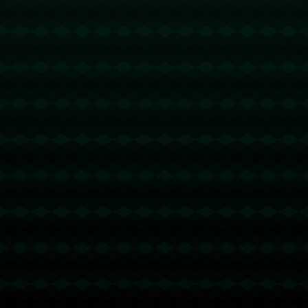
旧主的一次证明，更是他向奖杯发起冲击的重要节点。
---
### 案例分析：穆帅的“神奇”能否再现？
回顾穆里尼奥执教生涯，他无数次在强敌面前力挽狂澜。无
论是执教波尔图时期的欧冠奇迹，还是国米三冠王的辉煌时
刻，穆帅都擅长在逆境中打出令人意想不到的精彩战役。然
而，罗马目前的阵容深度和整体战术执行力，能否足以支撑