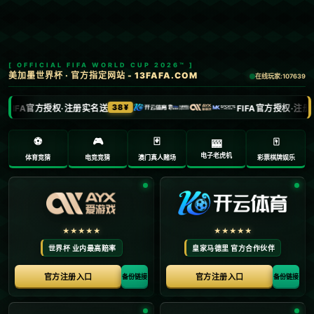
欧联杯抽签！穆帅争冠难了：16强碰劲旅，和