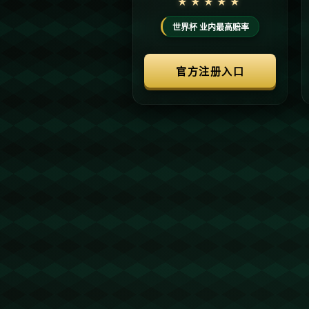
**罗马诺：埃切维里正式加入曼城一线队！这是蓝月军团未