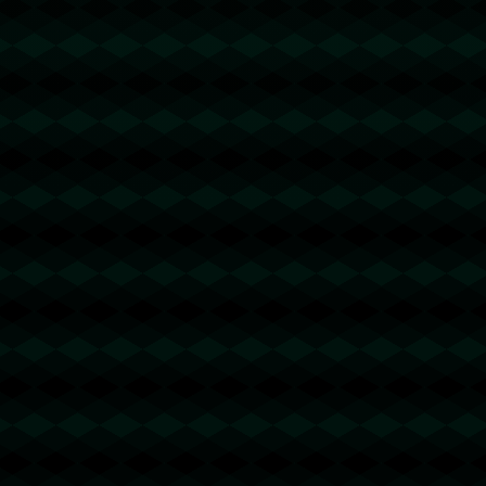
是曼城在全球范围内挖掘潜力人才战略的重要成果之一。**当埃切维里迈