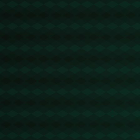
在国际足球领域，一条重要消息震撼了整个转会市场。据知
光聚焦在这位备受期待的新星身上。那么，埃切维里究竟是
### **埃切维里是谁？曼城为何押注于他？**
埃切维里（Facundo Echaverría）是一名来自