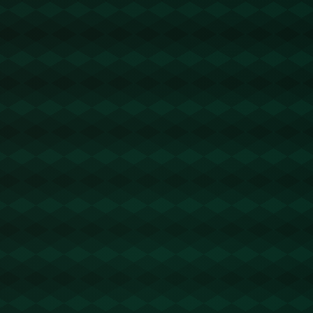
名记者罗马诺报道，阿根廷年轻天才埃切维里今日正式加入英超豪门曼城
何许人也，曼城为何对他青睐有加？以下将为您深度剖析。
阿根廷的小将，年仅19岁便凭借出色的技术能力和丰富的场上视野在南美新星中脱