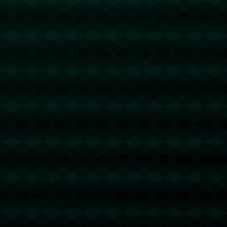
。假以时日，埃切维里或许能够从一位“被力捧”的年轻天才
，他们都在不同程度上影响着国际足坛的发展方向。然而，这
可以帮助埃切维里更快融入英超的比赛节奏和生活习惯。此