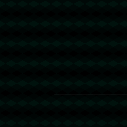
上一篇：突然官宣，米利西奇出任中国女足新帅.
下一篇： 中国男足备战澳大利亚，四主力退 赛，伊万面临阵