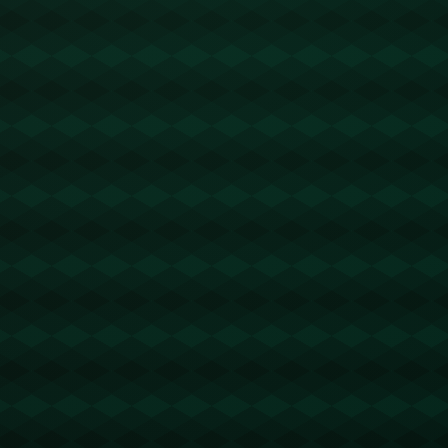
拉十分崇尚控球和传导的战术体系，而**埃切维里的风格与此高度契合，
场小将。不仅如此，蓝月亮通过其强大的全球球探体系快速锁定了埃切维
的年轻球员是曼城可持续发展的战略核心之一**。
现了曼城培养年轻球员的明确意图。近年来，曼城一线队一直在寻找年轻
迅速适应了英超的高强度比赛，而且纷纷蜕变成了球队的重要主力。
福登为例，这位自曼城青训系统培养出来的球员，在成名初期与多个球星
阵中的关键球员。这一成功的路径无疑为埃切维里的未来提供了参考。