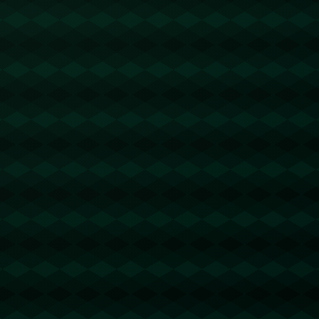
如皇马、拜仁时，埃切维里的灵活性将可能成为决定比赛走势
球员正是长远规划的重要一环。**特别是在关键位置上，合