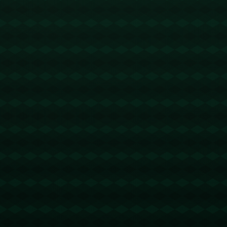
恢复能力非常出众*。他在训练中展现出的良好状态，增强
了教练对他回归赛场即能产生积极影响的信心。
**哈兰德与南安普顿比赛的前景分析**