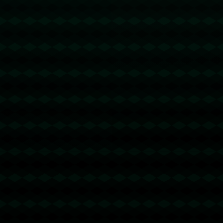
**经典案例：哈兰德的影响力**
以一场比赛为例，*在上赛季对阵切尔西的关键战中，哈兰
德的出色表现奠定了曼城的胜利*。他不但凭借速度撕破对
手的防线，还以出色的头球能力攻入一球。这场比赛充分展
示了当哈兰德在场时，球队如何通过他的牵制力和灵活跑位