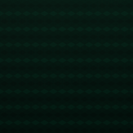
事實上，登貝萊的球技一直是無可挑剔的。在健康狀態下，
他的比賽解讀能力和技術層面無不體現頂級水準。從精準的
**雙足能力**（左右腳幾乎無差別的完成傳球與射門），到
快速的踢球節奏和反應速度，這一切讓他具備了改變比賽走
勢的能力。
**不妨舉例來看：** 在對陣塞維利亞的西甲比賽中，登貝
萊利用速度突破對手防線，並以一腳技術精湛的挑射幫助球
隊逆轉比分，這場比賽之後，他的表現立刻贏得了「真香
論」的大量轉發和討論。
此外，他在球場上的靈活表現也與其他爆點進攻球員截然不
同。登貝萊不僅能為球隊貢獻進球，還能頻繁送出助攻，**
他的場上作用遠不止於得分，更在於串聯全隊進攻。**
---