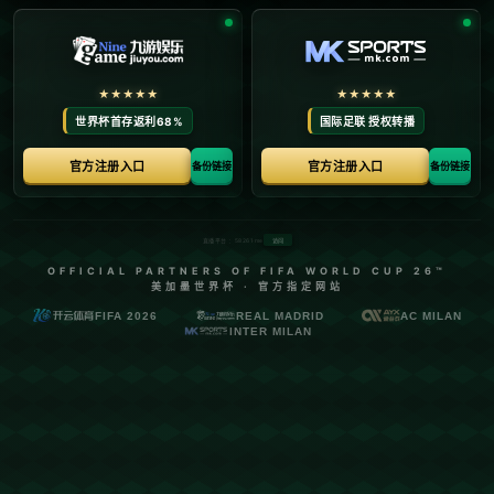
发布时间：2026-05-10
### 登貝萊為什麼會被稱為真香呢？
在足球界，登貝萊這個名字幾乎已經成為了一個「反轉」的
代名詞。當初的質疑聲還言猶在耳，但隨著他在場上屢屢上
演驚艷表現，越來越多球迷和專家改變立場，給出一致好
評。由此，「登貝萊真香」一詞逐漸流行起來。那麼，**登
貝萊為什麼會被稱為真香呢？** 這背後其實有著更深的原
因。
---
### 幾經波折的職業生涯