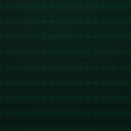
飲食習慣的改善，還是對訓練態度的積極轉變，都讓他逐步
擺脫了「玻璃體質」的標籤。一些批評他「不職業」的聲
音，轉眼變成了對他的讚美。
---
### 登貝萊的技術能力：真香的核心理由