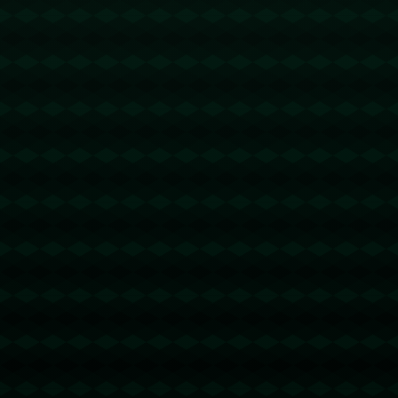
### 「真香」與心理反差的影響
我們所謂的「真香效應」，其本質其實是一種信任的回歸。
登貝萊之所以會讓人改變看法，是因為一開始人們期待過
高，進而失望乃至質疑，隨後又因他的表現逐漸被征服。**
這種心理反差讓「真香」顯得更加濃烈。**
特別是在巴薩面對舊敵皇家馬德里的幾場國家德比中，登貝
萊曾以一次次精彩的過人和關鍵助攻，讓批評者紛紛「打
臉」。當這些過程累積起來，「真香」便不僅僅是一句調
侃，更成為球迷對他的集體認可。
---
### 新環境更「香」？巴黎的全面升級
2023年，登貝萊再次以重磅轉會的姿態回到法國，加盟巴黎