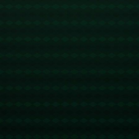
紧随其后的是*德布劳内*，这位比利时中场在比赛中表现稳
定，显示出高超的控球能力和大局观。德布劳内不仅打入了
比赛的第二粒进球，还通过精准的传球为队友创造多次进攻
良机。他如同球队的大脑，精准指挥着比赛的走向。
**从数据解读曼城的胜利**
从数据上看，曼城在控球率上占据了70%的优势，这说明他
们完全掌控了比赛的主动权。曼城全场射正次数达到了10