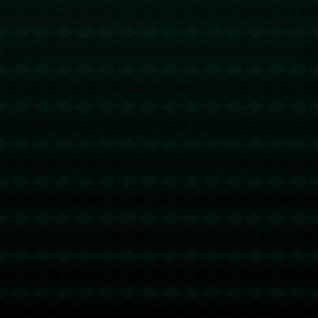
次，而布伦特福德仅仅有限的几次进攻都被稳健的防线化
解。
**案例分析：德布劳内的影响力**
在过去的几个赛季中，德布劳内一直是曼城不可或缺的中场
核心。一个鲜明的例子便是他在上赛季英超联赛中对阵利物