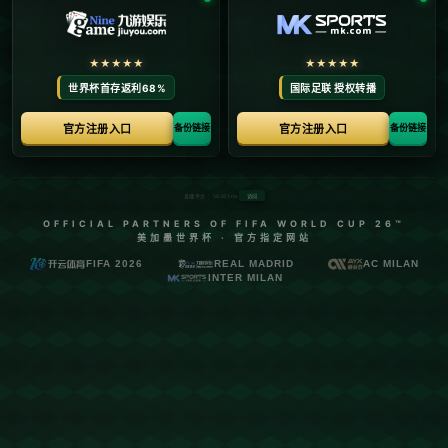
布勞內建功.
发布时间：2026-05-10
**曼城主场胜布伦特福德：斯特林造点，德布劳内再显神威
**
在刚刚结束的英超第24轮比赛中，*曼城*凭借*斯特林*制造
的一粒点球和*德布劳内*的进球，以2-0战胜布伦特福德。
这场比赛不仅彰显了曼城强大的阵容深度，也让人看到了他
们在为争夺本赛季英超冠军做最后冲刺的决心。下面，让我
们深入探讨这一战役背后隐藏的成功故事。
**战术大师再一次显威**
曼城主教练瓜迪奥拉一向以其细腻的战术安排而闻名，他在
本场比赛中依旧不负众望。在面对防守反击颇具韧劲的布伦