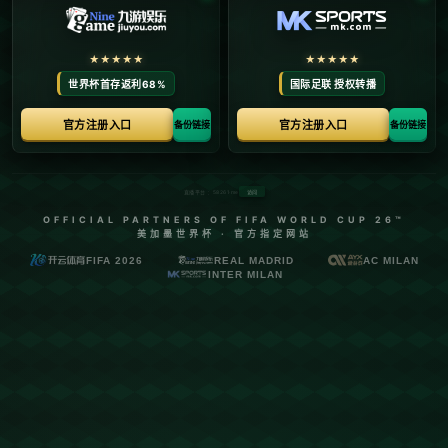
酸，他还提到了伦纳德.
发布时间：2026-05-10
**13胜1负！不败定律被终结，哈登谈伤病很心酸，他还提
到了伦纳德**
篮球赛场上，胜负常常瞬息万变，而一些“定律”往往在意想
不到的时候被打破。近日，一个令人瞩目的战绩被终结，詹
姆斯·哈登领导的球队在13胜1负的不败定律中迎来了首败。
这一战绩的终结不仅让球迷们感到惊讶，也让哈登在接受采
访时表达了他对伤病的无奈和心酸，同时还提到了卡哇伊·
伦纳德。让我们一起来深入探讨这一事件的背景和影响。