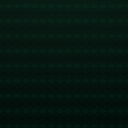
哈登在赛后采访时提到，球队近期饱受伤病困扰，这对比赛
的发挥产生了不小的影响。*“伤病是意料之外的敌人，它不
仅影响我的表现，也影响整个球队的士气。”*哈登说道。这
番话透露出他作为队长的无奈和压力。他坦言自己近期的身
体状况并不理想，但他依然坚持上场，力求带领球队走向胜
利。
**伦纳德的淡定与冷静**
在谈及伤病问题时，哈登提到了另一位联盟明星球员——卡
哇伊·伦纳德。众所周知，伦纳德多次因伤缺席比赛，但他
总能以淡定和冷静的心态应对挑战，最终回归赛场并展现出
色表现。这或许是哈登希望借鉴的榜样。“*伦纳德的伤病管
理和复出方式，值得我们学习。”*哈登深有感触地表示。