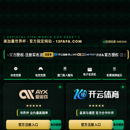
2022世界杯突尼斯陣容名單.