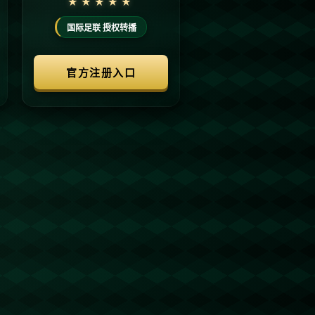
权.
在众多选手中，“谢苏”和“双塔组合”马林拥有相当高的关注
权**的可能性。
*在本次大赛中的表现。这对双打组合凭借着默契的配合与灵