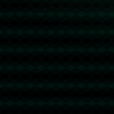
上一篇：杜兰特受伤引发NBA交易传闻，火箭或迎来大变动.
下一篇： 中職／尋找保護張育成的人 悍將應積極爭取朱育賢