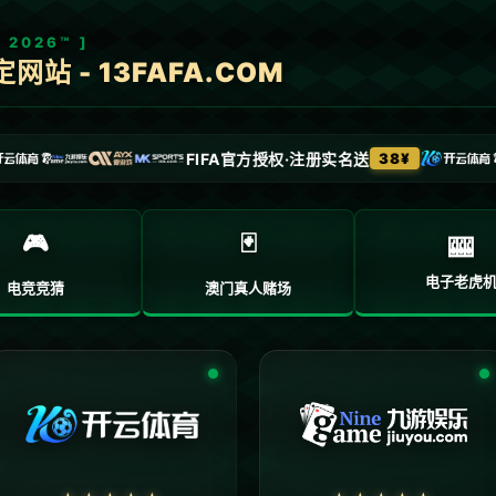
关于我们
产品中心>
新闻动态>