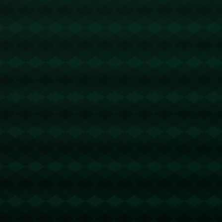
轻球员曾凡博以20分、9个篮板的表现脱颖而出，他在赛中的精准投篮和
。他贡献了18分和7个篮板，成为对手难以逾越的屏障。这位经验丰富的
分、9个篮板和7次助攻的多面手数据，展现了他全能的实力。**比赛中
讯。他们在与深圳队的比赛中取得了关键性胜利，使对手吞下了七连败的
力和团队协作精神。球队在传接配合上无可挑剔，以流畅的进攻打乱了深
不仅振奋了首都的体育精神，也鼓舞了更广泛的球迷群体。这两个不同领
策和队员间无缝的默契配合。这样的管理效率和团队凝聚力无疑为其他队伍
们未来的表现充满期待。无论是在国内赛场还是国际赛事上，北京队伍都