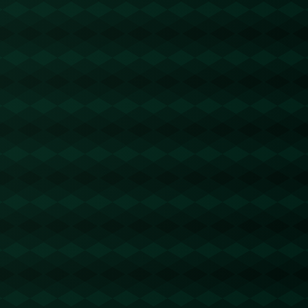
强劲实力碾压对手，而北京足球队则在与深圳队的较量中助对方