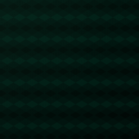
快速反应让观众连连称赞。这位青年才俊不仅是北京队的未
球员在赛场上的**表现力与稳定性**，为北京队的胜利奠
傑曼的卓越表现**不仅稳固了北京队的得分优势，还通过他的
苦果。这场比赛不仅仅是一次胜利，更是北京足球队在战略
圳队的防线，进而确保了比赛的胜利。这种**高度协同作战
域的竞赛胜利都标志着北京团队在体坛的全方位提升。
提供了优质的**案例分析**素材。
展现了令人瞩目的潜力和实力。他们的胜利不仅推动了中国