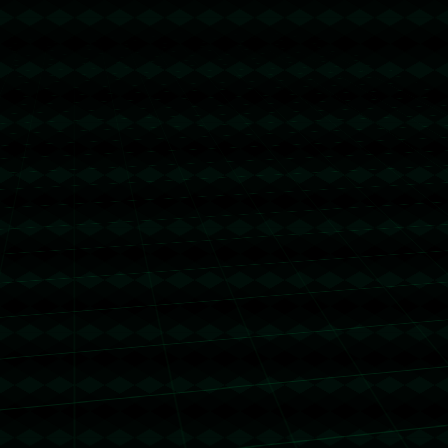
上一篇：布克空砍39分，太阳惜败雄鹿，季后赛希望渺茫.
下一篇： 中国空间站首个舱内在轨机器人试验来了！视频揭秘试验如何展开？.
Copyright 2024
【优直播】nba在线观看免费观看_低調看|英
超直播|足球直播|NBA直播|CBA直播_看球直播
All Rights