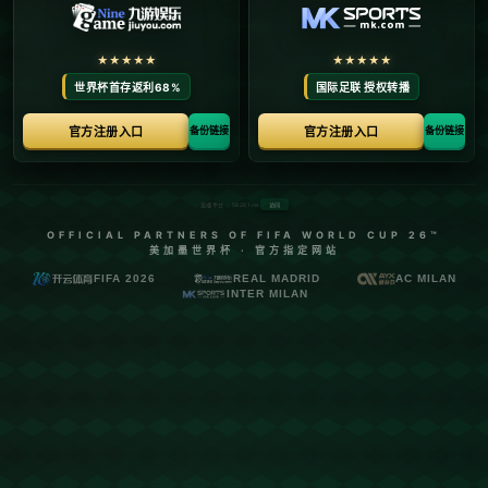
晕对手.
发布时间：2026-05-10
**篮球守护神！萨尔一回合连续送出封盖 生生扇晕对手**
在篮球的世界中，封盖如同一位威严的守护神，以其迅雷不
及掩耳的速度和精准无比的判断力，捍卫着篮筐。今天，我
们聚焦于一位被誉为“篮球守护神”的球员——萨尔，他以惊
人的防守技术，在一回合中连续送出封盖，让对手无处遁
形。
**主题分析：**
萨尔凭借其过人的身体素质和敏锐的观察力，在比赛中成为
防守的中坚力量。本篇文章对他的突出表现进行了深入分
析，尤其是他的封盖技艺。通过研究篮球封盖技术的重要性