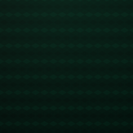
**转会背后的原因**
对于任何一支NBA球队来说，球员的引进和流失都是非常
普遍的。而对于凯尔特人来说，他们当前面临的挑战不仅仅
是球员表现的问题，更涉及到球队薪资空间及未来规划的考
量。由于**工资帽**的限制，球队在引进新秀或延长现有球
员合同时常常捉襟见肘。而这两位球员，无论在攻击端还是
防守端，都扮演了不可替代的角色。因此，球队管理层必须
在短期成绩和长期发展之间做出选择。
**球员市场的动态影响**
近年来，NBA的**自由球员市场**变得愈加活跃。球员流