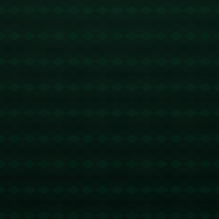
在历史上，**像这样的超级组合曾多次改变联盟的格局**。
以迈阿密热火队为例，勒布朗·詹姆斯、德维恩·韦德和克里
斯·波什组成的三巨头曾在短时间内从普通球队跃升为总冠
军争夺者。这对于任何球队来说都是一个创新的模板。