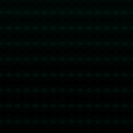
本土球員配額要求。這樣的多方位價值，使得這筆交易看起
來既是針對當下，也是著眼未來的一場投資。
---
*多年來，熱刺在引援策略上始終面臨「大筆投入是否值
得」的思考。然而，在後凱恩時代，補強核心攻擊力成為無
可迴避的現實。* 如果能以6500萬英鎊成功引進索蘭克，這
筆交易或將為熱刺重新確立他們在英超中的地位鋪平道路，
甚至有望為球隊帶來久違的榮耀。