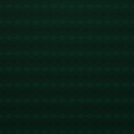
### **解約金成交易成敗的關鍵**
伯恩茅斯為索蘭克設定了6500萬英鎊的解約金，這對熱刺而
言無疑是一筆不小的投資。**然而，假如考慮到當前轉會市
場的價格趨勢和索蘭克的潛力，這筆費用或許是值得的**。
畢竟，比起等待尋找便宜的替代者，選擇直接鎖定一名正值
巔峰、英超經驗豐富的球員更能快速提升球隊競爭力。