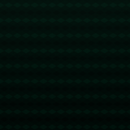
如果索蘭克成功加盟，熱刺的進攻線將迎來全面提昇。他的
加盟不僅能直接提供進球，更可能解放孫興慜和庫盧塞夫斯
基的邊路進攻壓力。同時，索蘭克既能拉扯防守，也可在禁
區內製造威脅，讓熱刺在面對英超強敵時擁有更多戰術選
擇。
此外，作為一名英格蘭本土球員，索蘭克的加入還能優化熱
刺的國內球員名單，有助於球隊在各項賽事中滿足英足聯的