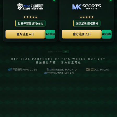
无缘季后赛！​.
发布时间：2026-05-10
在篮球的世界里，比赛瞬息万变，充满了令人热血沸腾的时
刻。*在这种激烈的竞争中，泰勒·希罗再一次证明了自己的
实力，以惊人的表现将热火队推向新的高度，同时，也令费
城76人经历了又一个苦涩的失败之夜。*本篇文章将围绕着
**希罗爆砍30分**，带领**热火队取得四连胜**，以及**76
人的七连败**进行深入探讨。这场赛事不仅仅是希罗与哈登
的较量，更是两支球队不同命运的交织。