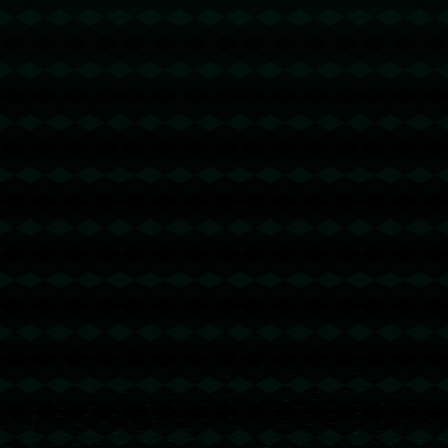
是自己战术体系的完善。**对于即将进入赛季后半程的其他
球队来说，希罗和热火队所展示的团队精神和战术调配，无
疑是一种激励，也是一种警示。
通过这场比赛，我们看到了**热火队的超凡实力**，也意识
到了**费城76人面临的巨大挑战**。在未来的赛季中，如果
76人想要逆风翻盘，他们必须直面自身的缺点，并及时作出
调整。这样的调整不仅在于战术策略，更涉及到球队氛围和
每位球员的心态调适。各队只有在不断的磨砺与成长中，才
能在漫长的赛季中走得更远，走向更大的成功。