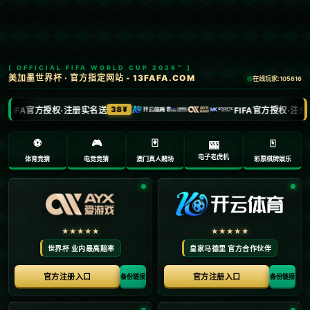
希罗爆砍30，7率队四连胜，76人惨遭七连败