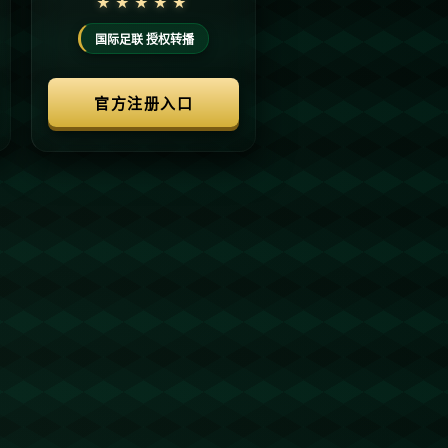
抱头庆祝.
断扰乱防守者，为球迷带来视觉盛宴。在最近的一场比赛