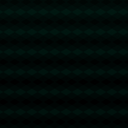
观众还是转播观众都被这一动作深深吸引。以至于相关片段在社交媒体的播
体现。首先，他的**节奏感与运球能力**是制胜法宝；其次，他能够在
富的老将，还是年轻有活力的新星，都很难有效应对。