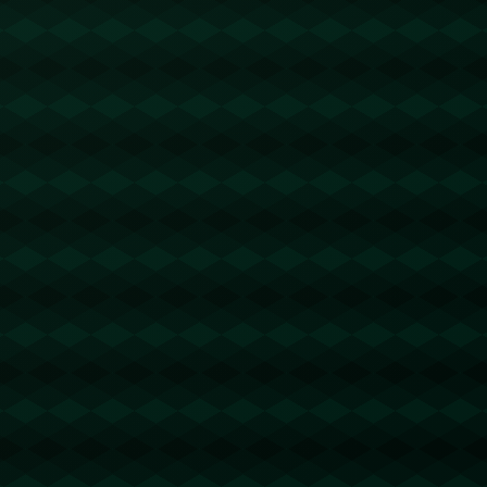
”的根源。