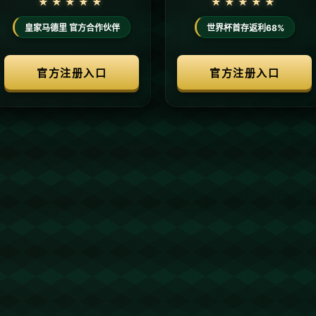
！多角度观看哈登变相回拉晃飞莫布利，上篮打进
发布时间：2026-05-10
进抱头庆祝**
总是充满惊喜和艺术感。他能够在瞬间利用节奏变化、精准运球以及出色判
莫布利后完成了精彩的上篮，并以标志性的“抱头庆祝”将高潮推向顶点。