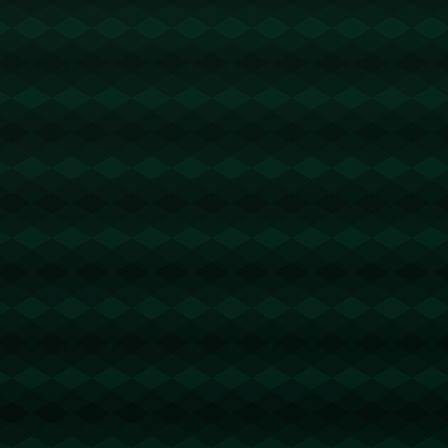
向篮下完成终结。
者在节奏被扰乱后，常常不自觉地丢失位置，而这正是哈登能够“晃飞对手