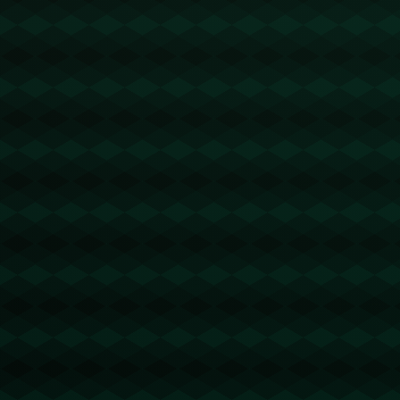
4. **跟进动作**：在防守者反应过来前，用流畅的脚步滑
*实际案例*显示，这个动作不仅有效且极具美学价值。防守