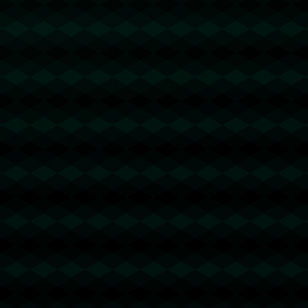
放量持续攀升，引发了一波讨论高潮。
一秒内完成突破与决策，这是许多球员难以企及的高度；最