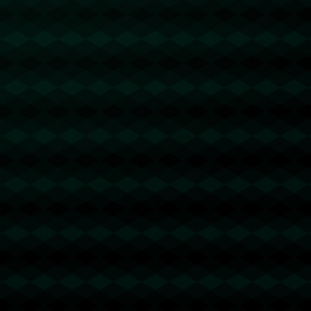
，加上多年的比赛经验，使他能够在这一环节上游刃有余。不
键位置等待着。这时，一个高空球飞向亚马尔，他没有丝毫
奠定了基础。