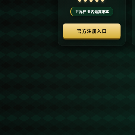
未
**未来之星亚马尔接高空球稳稳停住！这就是实力的体现！*
在足球场上，总有一些球员能够凭借出色的技术和敏捷的反
其不凡的实力。那么，为什么这一动作如此重要？亚马尔的