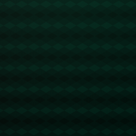
短几秒钟内完成判断、定位和接触球的动作。而**亚马尔**之所以被称
轨迹，并迅速做出反应，将球稳稳停住。这不仅需要他有扎实的技艺，还需
高空球技术征服了观众和对手。例如，在去年的一场重要比赛中，亚马尔
作不仅赢得了满场的掌声，也使他成为了比赛的焦点人物。