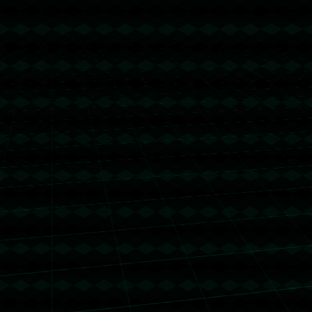
上一篇：日職／曾經的阪神虎王牌 青柳晃洋還能重拾安定？.
下一篇： 两队冲突7人遭逐！森林狼终结活塞3连胜稳住西部第七，华子砍25，6.
Copyright 2024
【优直播】nba在线观看免费观看_低調看|英