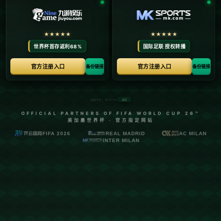
发布时间：2026-05-10
**巴萨在近两赛季支付了超过3600万欧元的解约金赔偿**，
这一话题为足球界和球迷们打开了一扇观察现代足球俱乐部
运营的窗口。在竞争激烈且瞬息万变的足球世界，解约金的
存在不仅反映了俱乐部管理决策的重要性，还揭示了球队建
设和人员变动之间的复杂关系。