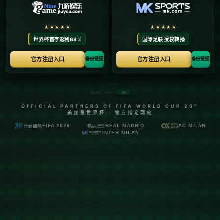
曼联需要改变战术.
发布时间：2026-05-10
**阿莫林谈霍伊伦德进球荒：球队没给予支持，曼联需要改
变战术**
曼联的年轻前锋霍伊伦德最近陷入了进球荒，球队的战绩也
因此受到影响。**阿莫林**在近期的一次采访中指出，霍伊
伦德的表现并非全然是他个人的问题，更是团队战术和支持
不足所导致的。
霍伊伦德自从加盟曼联以来，一直被寄予厚望。他的速度和
技术让球迷们对他充满期待。然而，霍伊伦德在进球方面的
疲软却让人们意识到，问题并不单纯在于他的个人能力。阿
莫林认为，球队的整体战术需要进行调整，这样才能**充分
发挥霍伊伦德的潜力**。