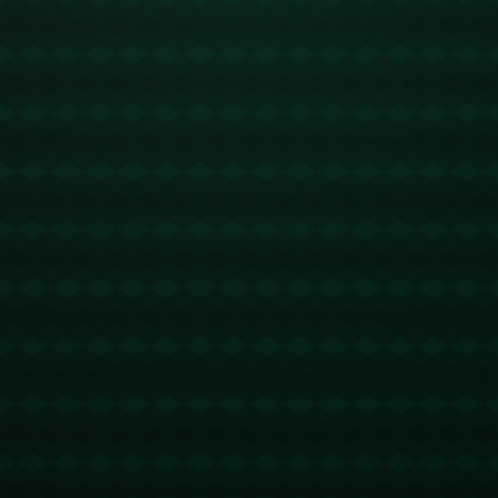
不意味著他們沒有取勝的可能。保持冷靜並相信自己的實
力，這是曼聯在比賽中不懼輸贏的關鍵。*
一個成功的球隊必須由信心滿滿的球員組成，這種信心來自
彼此的信任和對自身能力的認可。*曼聯擁有出色的陣容和
豐富的歷史底蘊，完全具備與任何對手抗衡的實力。*貝巴
托夫指出，若球員們能摒棄外界的噪音，專注於球隊目標，
便能夠在對抗利物浦的比賽中立於不敗之地。
**前車可鑒：歷史上的成功案例**
歷史給了我們許多成功的案例。2010年10月16日的經典一戰
中，曼聯依靠朴智星和納尼的出色表現，以2-1擊敗了利物
浦。當時，許多人並不看好曼聯，但隊內的凝聚力和必勝的
信心卻讓他們演繹了這場經典比賽。
類似的案例不勝枚舉，而這些成功的關鍵正如貝巴托夫所