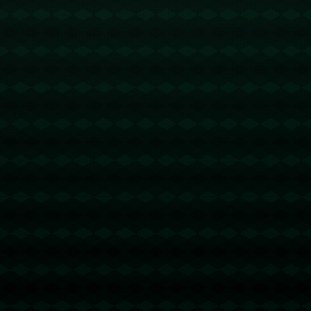
言，是團隊的信任和信心。*曼聯在挑戰利物浦的過程中，
被寄予厚望的球員必須發揮出應有的水平，從而引領球隊走
向勝利。*
**強化團隊合作，發揮整體實力**
此外，貝巴托夫還指出，**團隊合作是曼聯成功的另一個關
鍵因素**。單靠個人英雄主義難以在現代足球中取得長久的
成功。*在對陣利物浦這樣的關鍵比賽中，曼聯需要所有球
員共同努力，發揮出團隊的整體實力，形成合力去擊破對手
的防線。*