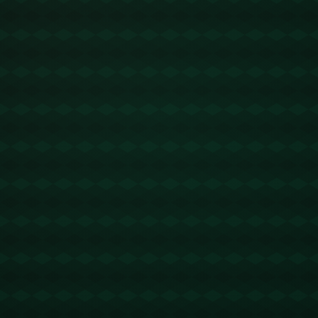
这场对决注定让人难忘。活塞以其卓越的团队合作和高效的
进攻策略击败了骑士队的超强爆发力。尽管骑士拥有米切尔
这样的顶级射手，他在比赛中几乎无所不能，但活塞的**整
体协作和不懈努力**成功抵消了他的个人表现。拥有7名球
员得分上双，活塞展现了其深厚的阵容实力，每一名球员都
在比赛中发挥了重要作用。
**活塞的战术成功：团队篮球的胜利**
活塞这场胜利的关键在于他们对“团队篮球”的完美诠释。**
活塞主教练**用正确的战术布置实现了对骑士的针对性压
制，充分利用了球员们的多样性和灵活性。在这场比赛中，
活塞并没有依赖某一位球星，而是通过持续的**团队配合和
换人策略**，制造了多点开花的局面。每一位出场球员都在
各自位置上展现出色，令骑士的防守疲惫不堪。