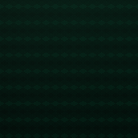
**克利夫兰的挑战：单人表现难以为继**