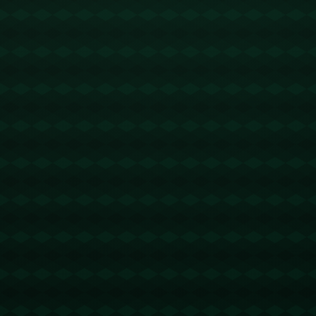
### **退役选择：克罗斯的智慧与深思熟虑**
在当今职业足球领域，许多球星为了延续职业生涯往往做出
退居次级联赛或转战其他足球体系的选择。克罗斯并未选择
这样的道路。相比于勉强维系状态，他选择在职业生涯巅峰
时急流勇退。这种决定，不仅体现了他的个性，也展现了他
对足球的深刻理解：**退役并非职业生涯的终结，而是另一
段旅程的开始**。
这种优雅的结束方式让人想起另一位足坛骄子，**法国传奇
齐达内**。齐达内在2006年世界杯决赛后退役，同样是在巅