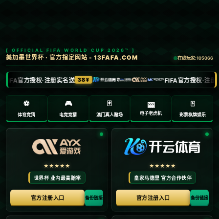
急流勇退，传奇落幕！克罗斯将在今夏欧洲杯