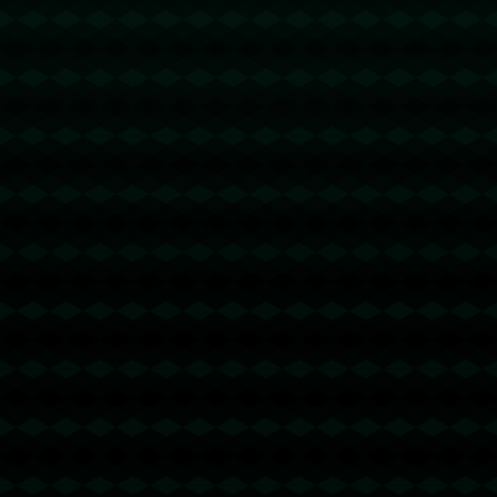
### **成长背后的坚持与风范**
很多人认为，克罗斯的成功归功于他天生的足球天赋，但殊
不知，他的职业生涯全靠日复一日的坚持和严谨的态度堆砌
而成。在一次采访中，克罗斯曾坦言：“*天赋固然重要，但
更重要的是执着追求的态度，它为我铺平了通往职业巅峰的
道路。*”
这份态度不仅让他在竞争激烈的足球职业圈中脱颖而出，也
让他成为了许多青年球员的榜样。**他的冷静、耐心和专注
为现代职业球员塑造了新的标杆**。无论是职业赛场，还是
生活中的为人处世，他的行为方式都传递出足球之外的人生
哲学。
### **欧洲杯：克罗斯的告别舞台**
托尼·克罗斯将选择今年夏天的欧洲杯作为告别舞台，这场