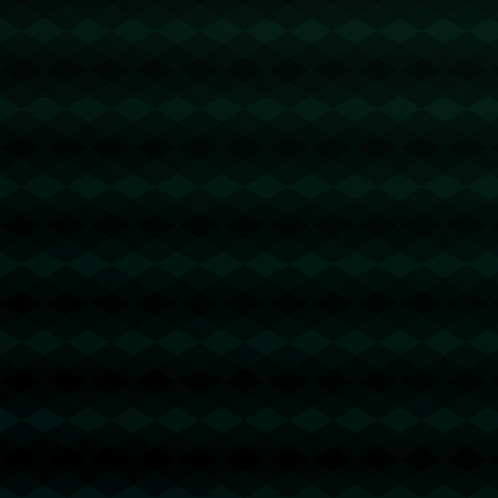
**国米瞄准美国市场：全球化战略的关键一步**
同时，国际米兰将视线投向美国市场，这是俱乐部全球化战
设训练营和签约美国球员，国米旨在扩大其国际影响力并增
及与当地俱乐部的合作已经初见成效。
**莫塔下课尤文：管理变革的风向标**
相比孔塞桑的稳定和国米的扩展战略，尤文图斯则面临人员
尤文图斯目前经营策略的转变。在现代足球界，**成绩和
队竞争力。
从整体上看，上述三大动态无论是孔塞桑的坚守、国米的市
文的战略调整**，都标志着现代足球俱乐部正在逐步运用