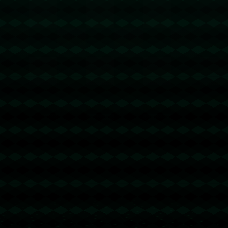
东重要的外交力量，埃及一直在以色列与巴勒斯坦之间充当
中介。通过多次成功的调解工作，埃及证明了区域合作在缓
和紧张局势中的价值。不仅如此，埃及还积极参与了中东和
平进程，通过双边及多边的经济合作，促进了本国及区域的
经济增长。
### **联合安全机制：构建长期和平**
在安全方面，如何构建一个长期有效的联合安全机制至关重
要。这需要各方尤其是以色列与巴勒斯坦共同参与，保证协
商的一致性与稳定性。*联合国及若干国际组织也将继续充
当重要的谈判平台*，帮助各方在复杂的安全环境中找到平
衡。
此次内阁会议是考验以色列政府的智慧与决策能力的关键时
刻。**以色列如果能够在第二阶段的停火协议上取得实际突