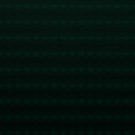
在即将召开的安全内阁会议中，第二阶段的停火协议将成为
核心讨论议题。这一阶段的协议设定了更为长远的战略目
标，包括全面解除封锁、经济合作、联合安全机制等。**但
这些议题的实施并不易**，需要在政治、经济、军事等多个
层面进行协调。
### **全面解除封锁：经济的钥匙**
其中，全面解除对加沙的封锁是一大挑战。*解除封锁不仅
是经济问题，更是涉及到安全与信任的综合考量*。以色列
需要在保持自身安全的同时，创造条件促进加沙地区的经济
活力。一些国家已经表示愿意支持以色列，帮助构建多边经
济合作框架。
### **案例分析：埃及的调停作用**
在谈及经济合作时，埃及可以说是一个成功的案例。作为中