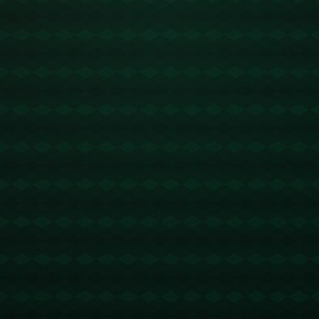
近年来，中东地区局势一直波谲云诡，尤其是以色列与其邻
国之间的关系备受关注。*在此背景下，以色列决定于11日
召开安全内阁会议，重点讨论停火协议第二阶段的相关事宜
*。这次会议不仅关系到地区安全稳定，也将影响以色列在
国际政治舞台上的未来走势。
### 停火协议背景及重要性
首先，我们须了解停火协议的背景及其对以色列和邻国的重
要性。近年来，以色列多次卷入与加沙地带的冲突，为此双
方曾在国际调停下达成停火协议。**停火协议的第一阶段，
主要包括双方停止军事行动**、恢复基本民生建设等。然
而，由于种种原因，该阶段并未彻底解决长期以来的矛盾和
问题。
### 第二阶段的关键议题