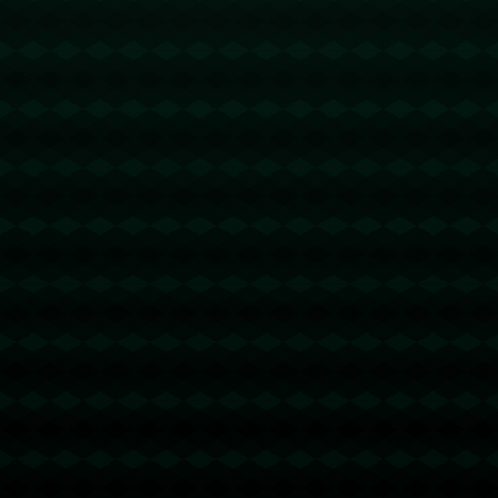
2022年亚洲锦标赛中，安宰贤曾成功通过“以稳制快”的策略
击败了多位强劲对手，这说明他在应对快速进攻打法时具备
相当的耐心和策略能力。而格拉斯门科则需要从以往的比赛
中吸取教训，特别是要克服因经验不足而导致的失误，从而
提升自身在关键球处理上的能力。
对于乒乓球爱好者来说，这场比赛无疑是一个绝佳的观赛机
会。通过观摩安宰贤与基里尔·格拉斯门科的对决，观众不
仅可以欣赏到**顶级乒乓球技艺**的激烈碰撞，还能从中学
习到多种比赛策略以及临场应变的技巧。这场亚洲杯小组赛
值得期待，无论最终胜负如何，两位选手的精彩表现都将为
观众带来不一样的视听盛宴。