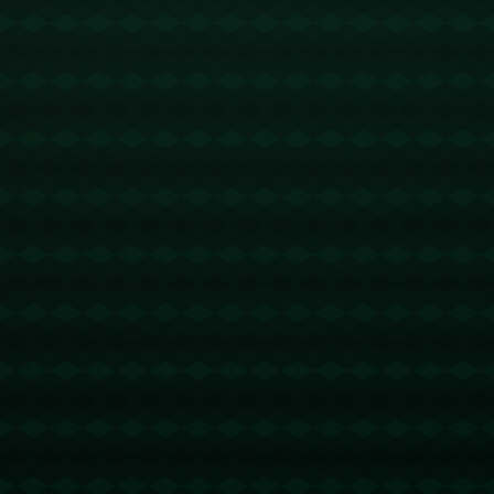
的表现充满不确定性，也因此备受瞩目。
在这场 **乒乓球对决** 中，安宰贤的优势在于其丰富的比
赛经验和稳定的发挥。他能够通过精准的计算来预测对手的
下一步动作，从而提前制定策略进行应对。反观格拉斯门
科，他的强力进攻常常能够打破常规，迫使对手无法适应其
快节奏的打法。因此，这场比赛的胜负很大程度将取决于双
方对场上局势的掌控能力以及临场应变能力。
**从战术层面来看**，安宰贤可能会选择以稳为主，借助他
强大的防御能力，通过不断消耗对手的体力，从而逐步建立
优势。相比之下，格拉斯门科则可能利用自己出色的正反手
转换速度，通过快速变换进攻线路来突破安宰贤的防线。比
赛中如何平衡进攻与防守，将成为双方获胜的关键。
在过去的几场比赛中，我们也看到类似的对决策略。例如，