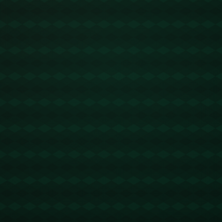
_安宰贤_，韩国国家队的实力派选手，以他精准的球技和快
速的反应能力闻名。他在亚洲杯小组赛的表现一直以来都备
受关注，凭借其扎实的基本功和出色的战术制定能力，总能
在关键时刻化险为夷。此外，安宰贤在比赛中的稳定发挥和
对比赛节奏的掌控，使他成为许多年轻选手的学习对象。
**基里尔·格拉斯门科**则来自实力不容小觑的哈萨克斯坦
队，他年轻且充满活力，拥有极强的上升潜力。格拉斯门科
以**顽强的拼搏精神**和超强的爆发力闻名，在比赛中屡次
创造出奇迹。他善于在比赛中主动出击，将对手逼入防守的
窘境。尽管在国际比赛中的经验稍显不足，但这位新锐选手