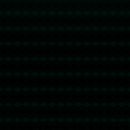
新生力量能够在**国际舞台上**绽放光辉。
**总结：**郑钦文的2-0完胜不仅是一场比赛的胜利，更是
中国网球不断努力和进步的体现。她的成功证明了年轻选手
在国际体育竞技中的潜力和实力，并为更多中国选手在全球
化竞技舞台上展示自己提供了机会。相信在未来，更多的中
国网球选手将如郑钦文一般，用他们的实力和智慧征服世
界。