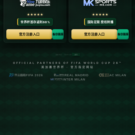
得44万奖金.
发布时间：2026-05-10
**前言：**在现代竞技体育中，年轻选手的崛起总是令人兴
奋的。最近，年轻的中国网球选手郑钦文以2-0的比分完胜
对手，连续赢下五局，轻松夺得比赛胜利，同时获得了44万
奖金。这不仅展示了她的卓越才华，也让我们看到了中国新
生代网球选手的光明未来。
**主题：郑钦文的崛起与中国网球的未来**
郑钦文的这场比赛不仅是一场胜利，更是在全球网球舞台上
宣告了中国新生代力量的到来。这位年轻选手以出色的表现
和不俗的战绩，赢得了业内的广泛关注。在比赛中，她展示
了过人的竞技实力和心理素质，以**2-0的优异成绩完胜对
手**，令人刮目相看。