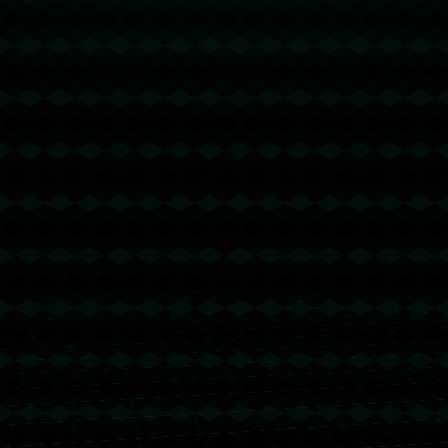
為曼聯一個全新的起點，激勵他們在後續賽季中爭奪更高的
排名。
**賽後數據分析**
數據顯示，在整個比賽過程中，曼聯的控球率達到了55%，
而進攻傳球準確度也有顯著提升。這反映出球隊在快速的對
攻中進行了更為細緻的**技戰術安排**。在比賽的最後15分
鐘內，曼聯創造出了多達8次的射門機會，其中2次被成功轉
化為得分，證明了球隊在關鍵時刻的**臨門一腳**能力。
**結語**
這場2比1的逆轉勝利，讓無數曼聯球迷相信，這支具備**韌
性和潛力**的隊伍，仍然擁有書寫輝煌歷史的能力。在麥克
托米奈的精彩表現之後，期待更多紅魔的精彩比賽，相信他
們一定會持續給予球迷驚喜與感動。