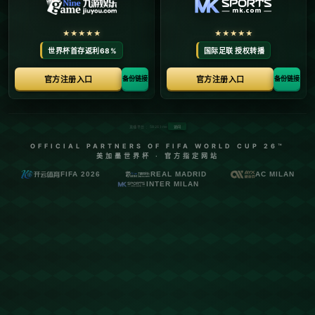
時雙響 曼聯絕境翻盤！.
发布时间：2026-05-10
**曼聯絕境翻盤：麥克托米奈補時雙響為紅魔注入新希望**
在英超第8輪的激烈對戰中，曼聯以2比1的比分逆轉布倫特
福德，這一場勝利不僅展示了球隊的韌性，更讓人們看到了
紅魔在逆境中發揮出的**驚人潛力**。當比賽雙方將比分持
平至1-1時，曼聯的中場球員麥克托米奈在補時階段的雙響
成為了整場比賽的**轉折點**。
**比賽背景與意義**